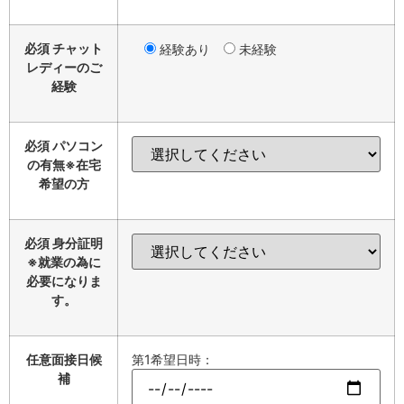
必須
チャット
経験あり
未経験
レディーのご
経験
必須
パソコン
の有無※在宅
希望の方
必須
身分証明
※就業の為に
必要になりま
す。
任意
面接日候
第1希望日時：
補