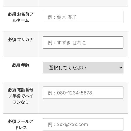
必須
お名前フ
ルネーム
必須
フリガナ
必須
年齢
必須
電話番号
／半角でハイ
フンなし
必須
メールア
ドレス